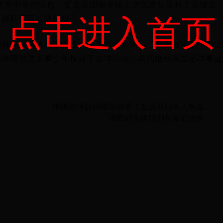
联赛中表现出色，更是在国际赛场上为国家队贡献了关键力
点击进入首页
了球队不可或缺的核心。
们将继续秉承勇于挑战、永不放弃的精神，力争在接下来的世
能够吸引更多青少年投身于足球运动，共同推动英国足球事业
中国游泳队闪耀世锦赛！盘点那些令人热血
沸腾的金牌时刻与幕后故事