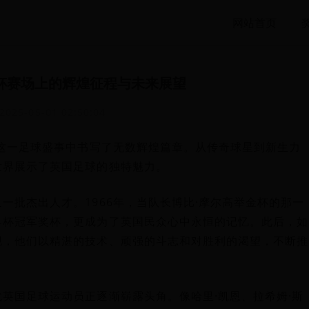
网站首页
杯赛场上的辉煌征程与未来展望
2025-05-01 02:50:04
在这一足球盛事中书写了无数辉煌篇章。从传奇球星到新生力
世界展示了英国足球的独特魅力。
一批杰出人才。1966年，当队长博比·摩尔高举金杯的那一
界杯冠军奖杯，更成为了英国民众心中永恒的记忆。此后，如
现，他们以精湛的技术、顽强的斗志和对胜利的渴望，不断推
英国足球运动员正逐渐崭露头角。像哈里·凯恩、拉希姆·斯