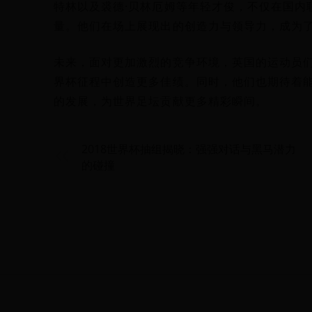
特林以及裘德·贝林厄姆等年轻才俊，不仅在国内
量。他们在场上展现出的创造力与领导力，成为
未来，面对更加激烈的竞争环境，英国的运动员
界杯征程中创造更多佳绩。同时，他们也期待着
的发展，为世界足坛贡献更多精彩瞬间。
2018世界杯抽组揭晓：强强对话与黑马潜力
的碰撞