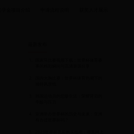
奖学金项目介绍
申请流程说明
获奖人才展示
最新发布
国家马比赛视频下载：世界杯体育赛
事的精彩瞬间与高清资源分享
国内大胸比赛：世界杯体育热潮下的
独特风景线
韩国运动员的悲惨生活：荣耀背后的
辛酸与压力
亚洲举办世界杯的历史与未来：亚洲
有办过世界杯吗？
2023世界杯竞彩购买指南：哪里网上