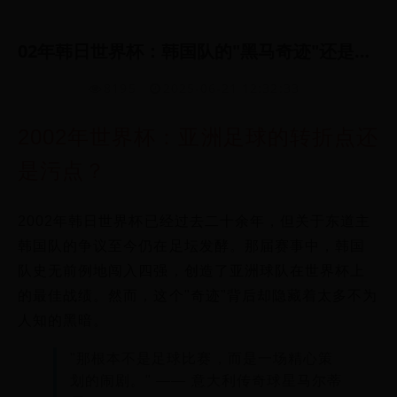
02年韩日世界杯：韩国队的"黑马奇迹"还是足球史上最耻辱的黑暗时刻？
8195
2025-06-21 12:32:33
2002年世界杯：亚洲足球的转折点还
是污点？
2002年韩日世界杯已经过去二十余年，但关于东道主
韩国队的争议至今仍在足坛发酵。那届赛事中，韩国
队史无前例地闯入四强，创造了亚洲球队在世界杯上
的最佳战绩。然而，这个"奇迹"背后却隐藏着太多不为
人知的黑暗。
"那根本不是足球比赛，而是一场精心策
划的闹剧。" —— 意大利传奇球星马尔蒂