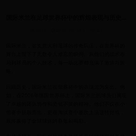
国际米兰在足球世界杯中的辉煌表现与历史性比赛回顾
5640
2025-04-24 17:06:28
国际米兰，这支意大利足球的传奇队伍，在世界杯的
舞台上留下了无数令人难忘的瞬间。从他们的战术布
局到球员的个人技术，每一场比赛都充满了激情与策
略。
回顾历史，国际米兰在世界杯中的表现尤为突出。例
如，在2006年德国世界杯上，国际米兰的球员们展现
了卓越的团队协作和坚韧不拔的精神。他们不仅在小
组赛中脱颖而出，更在淘汰赛中屡次上演逆转好戏，
最终赢得了全球球迷的尊敬和喝彩。