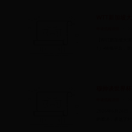
WTT新加坡
申请流程说明
•
20
【WTT新加坡大满贯2
1）▪️转播平台：咪咕
穆帅谈世界杯
申请流程说明
•
20
2026年6月26
的看法，表达了对