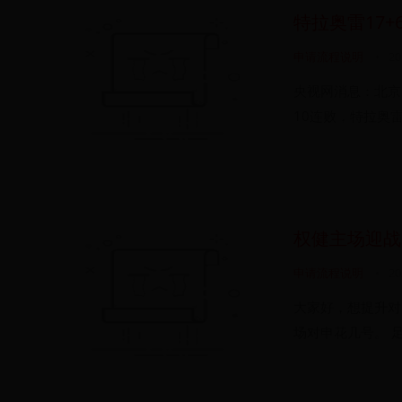
特拉奥雷17+
申请流程说明
•
20
央视网消息：北京
10连败，特拉奥雷
权健主场迎战
申请流程说明
•
20
大家好，想提升对
场对申花几号。 足