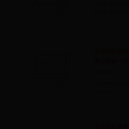
乌利亚·霍尔曾是"
盖加德·穆萨西等运
中国女排世联
奥运资格一文
申请流程说明
•
20
在2026年7月
比3（16-25、2
全运会比赛首