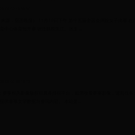
26-08-02 16:56:50
来源：宿迁晚报） 11月10日下午 第十五届全运会摔跤女子比赛 在
中心体育馆开赛 宿迁姑娘朱江、张玉 ...
26-08-02 08:16:53
：赛事相关影像版权归属各持权平台，如需收看赛事影像，请前往各
提供赛事文字数据与资讯内容。 本站是...