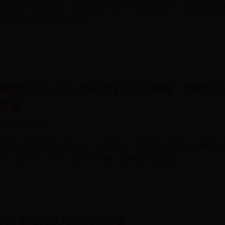
终极斗士“的决赛选手，曾战胜过“蜘蛛”安德森·席尔瓦、克里斯·魏德
动史上最好的中量级选手，...
赛第四名后，2026亚锦赛和亚运会赛程、直播渠道
看懂
26-08-03 02:24:42
26日结束的世界女排联赛（VNL）总决赛中，中国女排在三四名决赛中以
5-23、22-25、13-25）负于意大利队，最终获得本届赛...
日，宿迁姑娘为江苏摘得2金