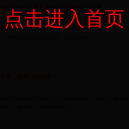
6卡特20+8 篮网主场大胜国王终结10连败
点击进入首页
26-08-02 05:09:40
时间3月30日，布鲁克林篮网在主场以116-99大胜萨克拉门托国王
17分6助攻，克洛尼15分7篮板，克拉克斯顿10...
申花，比赛日期揭晓！
26-08-01 14:12:52
 权健主场对申花几号 的认知？这些内容很关键，一起深入了解 权健
球作为一项深受广大球迷喜爱的运动...