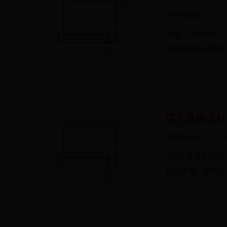
申请流程说明
•
20
来源：市场资讯 （
东省清远市清远体育
雷霆直播赛程
申请流程说明
•
20
QQ体育温馨提示
官方渠道。本站仅