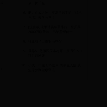
曼和
乡一掷千金
助力你成大神，实况足球手游【战术
角球】教学分享！
[流言板]法甲球员年薪排行：登贝莱
2000万欧居首，巴黎垄断前十
福建省莆田市羽毛球馆
、
世界杯-范佩西罗本梅开二度 荷兰5-1
狂胜西班牙
小伙一年猛长25厘米 确诊巨人症 从
1
篮球梦到健康警讯