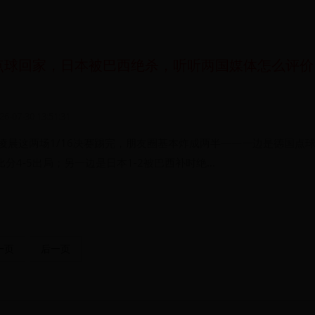
国点球回家，日本被巴西绝杀，听听两国媒体怎么评价
26-07-30 13:51:31
日凌晨这两场1/16决赛踢完，朋友圈基本炸成两半——一边是德国点球
分4-5出局；另一边是日本1-2被巴西补时绝...
一页
后一页