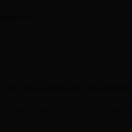
大满贯赛程公布
26-08-01 05:06:05
026】｜赛事信息▪️报名信息http://t.cn/AXtHDrOO▪️赛程总表：
、央视频▪️抽签时间：2月20日17:30...
：有些比赛我10分钟就关电视了 世界杯应是最顶级
26-07-31 05:39:34
日，穆里尼奥在阿金芬瓦的播客节目“BeastModeOn”中分享了他对世界
比赛质量的深切关注。这位足球界的传奇教练...