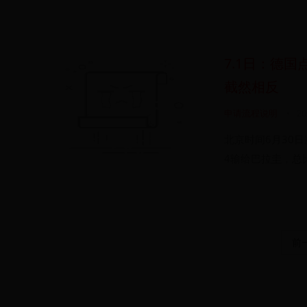
7.1日：德
截然相反
申请流程说明
•
20
北京时间6月30
4输给巴拉圭，总比
前