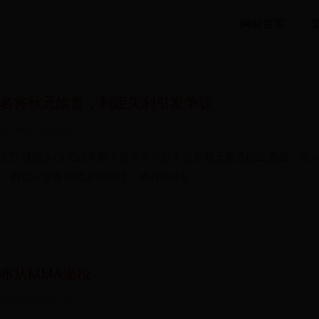
网站首页
名将秋元皓贵，判定失利引发争议
26-08-03 19:47:00
名“妖刀”魏锐在ONE冠军赛中迎来了与日本劲旅秋元皓贵的二番战。自
，魏锐一直备受武术迷关注，他在去年5...
布从MMA退役
26-08-03 08:16:27