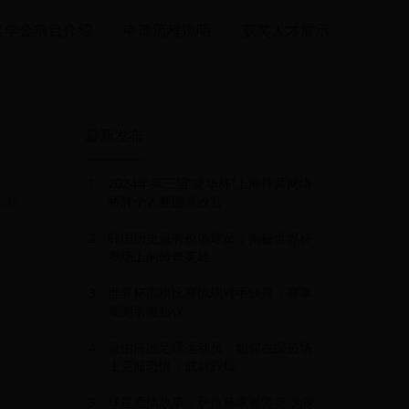
奖学金项目介绍
申请流程说明
获奖人才展示
最新发布
2024年第三届“捷华杯”上海律师网络
从加
桥牌个人赛圆满收官
韩国历史最有价值球员：揭秘世界杯
赛场上的传奇英雄
世界杯围棋比赛惊现对手缺席，赛事
规则引发热议
最怕痛的足球运动员：如何在绿茵场
上克服恐惧，成就辉煌
球星爱情故事：萨拉赫家有贤妻 为家