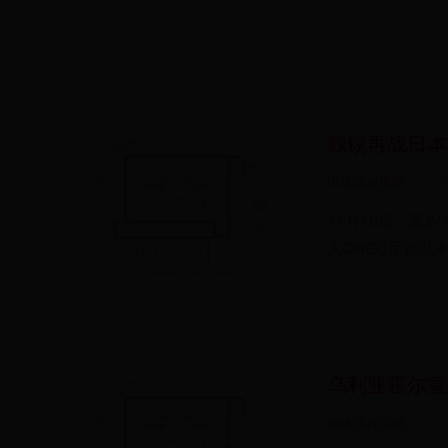
魏锐再战日本
申请流程说明
•
20
11月16日，著
入ONE冠军赛以来
乌利亚霍尔宣
申请流程说明
•
20