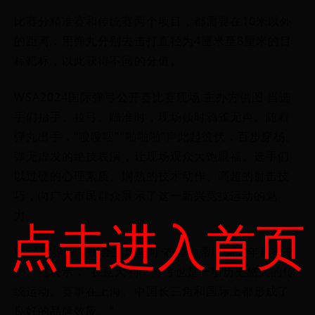
比赛分精准赛和传统赛两个项目，都需要在10米以外
的距离，用弹丸分别去击打直径为4厘米至8厘米的目
标靶标，以此获得不同的分值。
WSA2024国际弹弓公开赛比赛现场 主办方供图 当选
手们抬手、拉弓、瞄准时，现场顿时鸦雀无声。随着
弹丸出手，“嗖嗖嗖”“啪啪啪”声此起彼伏，百步穿杨、
弹无虚发的绝技表演，让现场观众大饱眼福。选手们
以过硬的心理素质、娴熟的技术动作、高超的射击技
巧，向广大市民群众展示了这一新兴竞技运动的魅
力。
点击进入首页
WSA世界弹弓协会主席马可·布鲁内蒂时隔五年再次来
沪。他表示，“在意大利，弹弓也是一项历史悠久的传
统运动。赛事在上海、中国长三角和国际上都形成了
良好的品牌效应。”