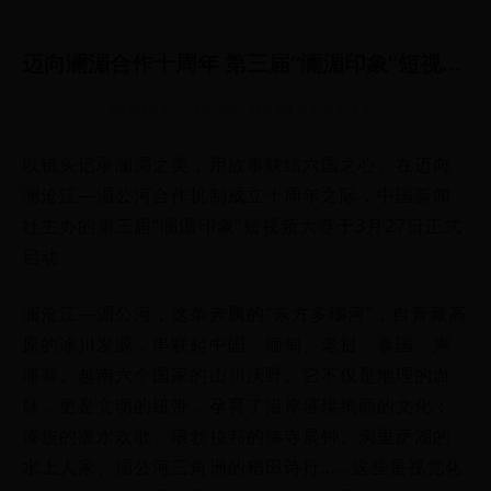
迈向澜湄合作十周年 第三届“澜湄印象”短视频大赛启动
8969
2025-10-14 21:49:13
以镜头记录澜湄之美，用故事联结六国之心。在迈向
澜沧江—湄公河合作机制成立十周年之际，中国新闻
社主办的第三届“澜湄印象”短视频大赛于3月27日正式
启动。
澜沧江—湄公河，这条奔腾的“东方多瑙河”，自青藏高
原的冰川发源，串联起中国、缅甸、老挝、泰国、柬
埔寨、越南六个国家的山川沃野。它不仅是地理的血
脉，更是文明的纽带，孕育了沿岸璀璨绚丽的文化：
傣族的泼水欢歌、琅勃拉邦的佛寺晨钟、洞里萨湖的
水上人家、湄公河三角洲的稻田诗行……这些是视觉化