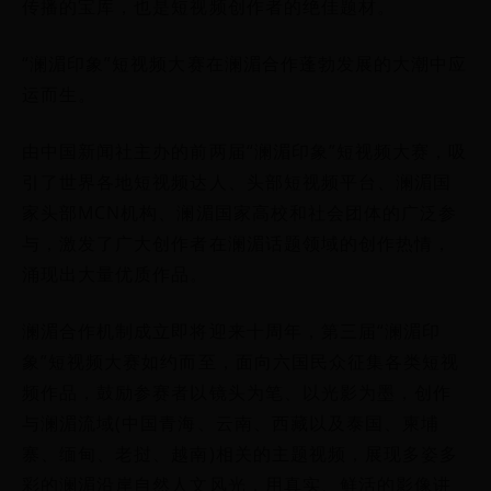
传播的宝库，也是短视频创作者的绝佳题材。
“澜湄印象”短视频大赛在澜湄合作蓬勃发展的大潮中应
运而生。
由中国新闻社主办的前两届“澜湄印象”短视频大赛，吸
引了世界各地短视频达人、头部短视频平台、澜湄国
家头部MCN机构、澜湄国家高校和社会团体的广泛参
与，激发了广大创作者在澜湄话题领域的创作热情，
涌现出大量优质作品。
澜湄合作机制成立即将迎来十周年，第三届“澜湄印
象”短视频大赛如约而至，面向六国民众征集各类短视
频作品，鼓励参赛者以镜头为笔、以光影为墨，创作
与澜湄流域(中国青海、云南、西藏以及泰国、柬埔
寨、缅甸、老挝、越南)相关的主题视频，展现多姿多
彩的澜湄沿岸自然人文风光，用真实、鲜活的影像讲