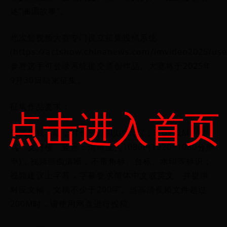
述“澜湄故事”。
此次短视频大赛专门设立征集投稿系统
(https://actshow.chinanews.com/lmvideo2025/use
参赛选手可登录系统提交原创作品。大赛将于2025年
9月30日结束征集。
征集作品要求：
点击进入首页
形式体裁不限，时长5分钟以内为宜；MOV或MP4格
式，支持横、竖屏；清晰度为1080P(1920*1080分辨
率)；视频画面清晰，不带角标、台标、水印等标识；
视频建议上字幕，字幕要求简体中文或英文，并提供
对应文稿，文稿不少于200字。当高清视频文件超过
200M时，请使用网盘进行投稿。