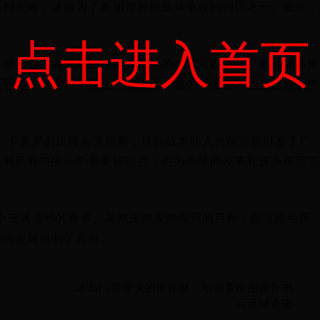
误判无效，这成为了本届世界杯最具争议的判罚之一。最终，
点击进入首页
一些亮点。鲁尼和杰拉德等球星的表现可圈可点，年轻球员米
表现的不稳定和关键比赛的失误，成为了他们未能走得更远的
建。卡佩罗的执教备受质疑，球队战术和人员配置也引发了广
发展历程中的一个重要转折点，也为后续的改革和进步奠定了
一个充满遗憾的赛事。虽然未能实现夺冠的目标，但这段经历
来的发展指明了方向。
冰岛门将导演的世界杯：哈尔多松用神扑书
写足球奇迹