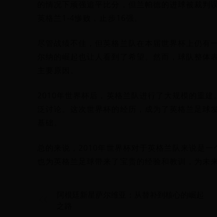
的情况下顽强追平比分，但兰帕德的进球被裁判
英格兰1-4惨败，止步16强。
尽管战绩不佳，但英格兰队在本届世界杯上仍有
尔纳的崛起也让人看到了希望。然而，球队整体
主要原因。
2010年世界杯后，英格兰队进行了大规模的重
泛讨论。这次世界杯的经历，成为了英格兰足球
基础。
总的来说，2010年世界杯对于英格兰队来说是
也为英格兰足球带来了宝贵的经验和教训，为未
阿根廷新星萨尔维亚：从替补到核心的崛起
之路