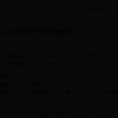
网站首页
英格兰队的辉煌与遗憾战绩全解析
2025-05-11 10:14:03
兰队备受瞩目。然而，他们的征程却充满了戏剧性和争议，最
格兰队在这届世界杯上的表现。
尼亚和阿尔及利亚同组。首战对阵美国，英格兰门将罗伯特·
本届赛事的一个经典瞬间。次战阿尔及利亚，英格兰再次表现
斯洛文尼亚，凭借杰拉德的进球，英格兰1-0小胜，以小组
赛成为了世界杯历史上的经典战役之一。英格兰在0-2落后