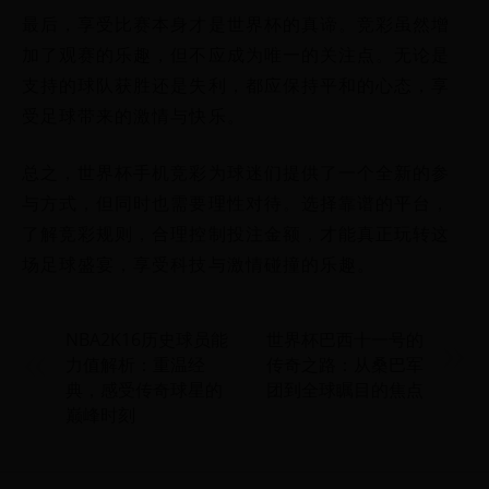
最后，享受比赛本身才是世界杯的真谛。竞彩虽然增
加了观赛的乐趣，但不应成为唯一的关注点。无论是
支持的球队获胜还是失利，都应保持平和的心态，享
受足球带来的激情与快乐。
总之，世界杯手机竞彩为球迷们提供了一个全新的参
与方式，但同时也需要理性对待。选择靠谱的平台，
了解竞彩规则，合理控制投注金额，才能真正玩转这
场足球盛宴，享受科技与激情碰撞的乐趣。
NBA2K16历史球员能
世界杯巴西十一号的
力值解析：重温经
传奇之路：从桑巴军
典，感受传奇球星的
团到全球瞩目的焦点
巅峰时刻