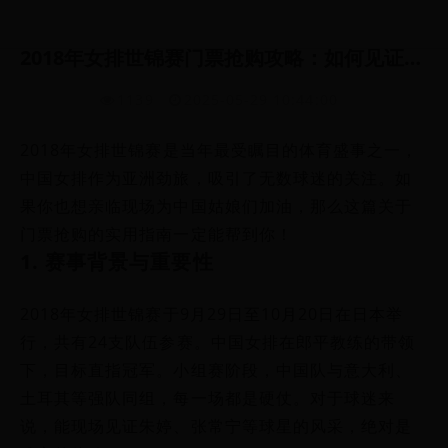
2018年女排世锦赛门票抢购攻略：如何见证中国女排的荣耀时刻
1139
2025-05-29 10:44:00
2018年女排世锦赛是当年最受瞩目的体育盛事之一，
中国女排作为亚洲劲旅，吸引了无数球迷的关注。如
果你也想亲临现场为中国姑娘们加油，那么这篇关于
门票抢购的实用指南一定能帮到你！
1. 赛事背景与重要性
2018年女排世锦赛于9月29日至10月20日在日本举
行，共有24支队伍参赛。中国女排在郎平教练的带领
下，目标直指冠军。小组赛阶段，中国队与意大利、
土耳其等强队同组，每一场都是硬仗。对于球迷来
说，能现场见证朱婷、张常宁等球星的风采，绝对是