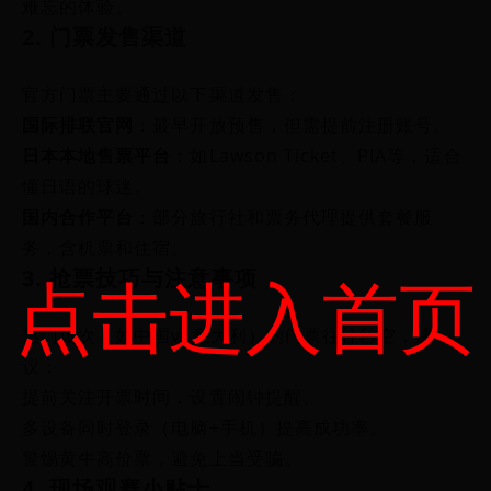
难忘的体验。
2. 门票发售渠道
官方门票主要通过以下渠道发售：
国际排联官网
：最早开放预售，但需提前注册账号。
日本本地售票平台
：如Lawson Ticket、PIA等，适合
懂日语的球迷。
国内合作平台
：部分旅行社和票务代理提供套餐服
务，含机票和住宿。
点击进入首页
3. 抢票技巧与注意事项
热门场次（如中国vs意大利）的门票往往秒空，建
议：
提前关注开票时间，设置闹钟提醒。
多设备同时登录（电脑+手机）提高成功率。
警惕黄牛高价票，避免上当受骗。
4. 现场观赛小贴士