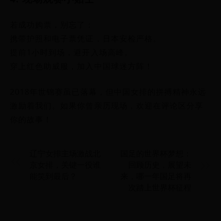
若成功购票，别忘了：
携带护照和电子票凭证，日本安检严格。
提前1小时到场，避开入场高峰。
穿上红色助威服，加入中国球迷方阵！
2018年世锦赛虽已落幕，但中国女排的拼搏精神永远
激励着我们。如果你曾亲历现场，欢迎在评论区分享
你的故事！
辽宁女排主场激战北
国足的世界杯梦想：
京女排，关键一役谁
回顾历史，展望未
能笑到最后？
来，哪一年国足将再
次踏上世界杯征程