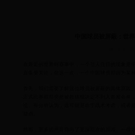
中国球员被屏蔽：世界
7879
在最近的世界杯赛事中，一个引人注目的现象是中
直备受关注，但这一次，一个中国球员却因为某
首先，我们需要了解这位球员被屏蔽的具体原因
正式比赛前却突然被教练组决定不列入首发名单
论。有分析认为，这可能是出于战术考虑，或者
疑虑。
然而，更多的声音指向了更深层次的原因。一些