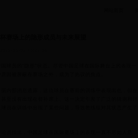
网站首页
杯赛场上的隐形成员与未来展望
2025-05-02 13:22:06
国球员的“隐形”状态。尽管中国足球在国际舞台上的表现一
种原因被屏蔽在赛场之外，成为了热议的焦点。
。据内部消息透露，这位球员在赛前的训练中表现出色，但在
，甚至没有出现在替补席上。这一决定引发了广泛的猜测和讨
是球员在训练中出现了某些问题，导致教练组对其状态产生了
评论员指出，中国足球在国际赛场上的表现一直不尽如人意，