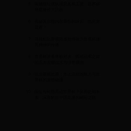
揭秘独行侠队球员名单工资：世界杯
球星身价大比拼
揭秘瓦尔德内尔最怕的球员：他究竟
是谁？
马拉松比赛领跑者如何助力世界杯体
育精神的传播
世界杯决赛终极对决：揭秘冠军之路
的五大关键战术与传奇瞬间
临汾赛艇比赛：水上运动的魅力与世
界杯的激情碰撞
国足何时能再进世界杯？从历史到未
来，深度解析中国足球的崛起之路