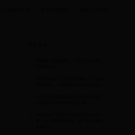
奖学金项目介绍
申请流程说明
获奖人才展示
最新发布
崔鹏球员视频回顾：从青训到国家队
的辉煌历程
18赛季骑士球员薪资大揭秘：从詹姆
斯到替补，全面解析球队薪资结构
2022世界杯联盟球员效率值排行榜：
谁是最具统治力的球场王者？
揭秘CBA广东队球员号码背后的故
事：从易建联到徐杰，每个数字都有
特殊意义