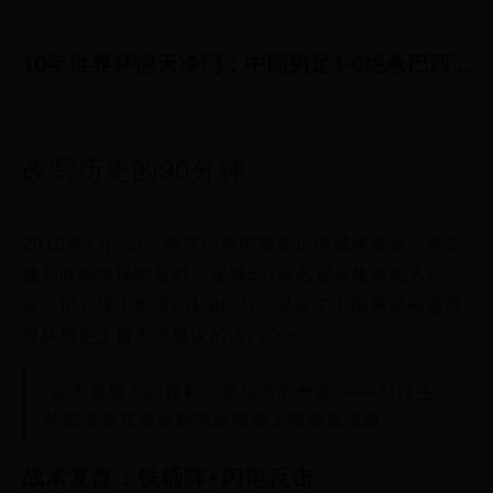
10年世界杯惊天冷门：中国男足1-0绝杀巴西，改写亚洲足球历史
865
2025-06-17 00:44:37
改写历史的90分钟
2010年7月2日，南非约翰内斯堡足球城体育场，当主
裁判吹响终场哨音时，现场5万余名观众集体陷入沉
寂。记分牌上刺眼的
1-0
比分，见证了中国男足创造世
界杯历史上最不可思议的冷门之一。
"这不是战术的胜利，是信念的奇迹"——时任主
帅高洪波在赛后新闻发布会上哽咽着说道
战术复盘：铁桶阵+闪电反击