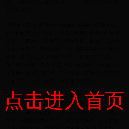
目，不仅展现了高超的技战术水平，还体现了跨文化
的融合与合作。
张伟与马克·拉姆斯福斯的组合在小组赛中表现出色，
顺利晋级淘汰赛。他们在比赛中展现了出色的配合和
默契，尤其是在关键时刻的稳定发挥，赢得了现场观
众的阵阵掌声。张伟表示，与外国选手搭档让他受益
匪浅，不仅在技术上得到了提升，还在心理和战术上
有了新的认识。马克·拉姆斯福斯也表示，与张伟的合
作让他对中国羽毛球的训练方法和比赛风格有了更深
入的了解，这对他的职业生涯非常有帮助。
点击进入首页
另一对组合李明与陈文宏同样表现不俗，他们在比赛
中多次打出精彩的配合，展现了强大的战斗力。李明
表示，与陈文宏的搭档让他在比赛中更加自信，两人
在场上的默契也逐渐增强。陈文宏则表示，与李明的
合作让他体验到了中国羽毛球的训练强度和比赛氛