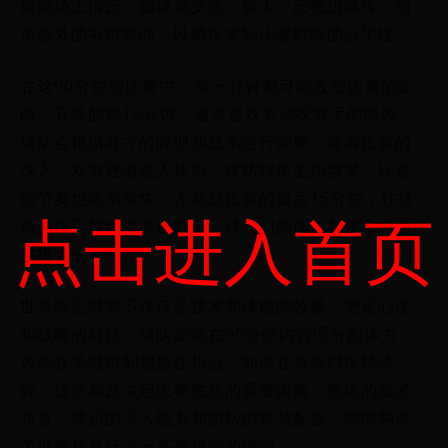
根据场上情况，如球员受伤、换人、庆祝进球等，增
加额外的补时时间，以确保实际比赛时间的公平性。
在这90分钟的比赛中，每一分钟都可能改变比赛的走
向。开场的前15分钟，通常是双方试探对手的阶段，
球队会根据对方的阵型和战术进行调整。随着比赛的
深入，双方逐渐进入状态，攻防转换更加频繁，比赛
的节奏也逐渐加快。尤其是比赛的最后15分钟，往往
点击进入首页
成为决定胜负的关键时刻，球员们的体力和技术将面
临极大的考验。
世界杯足球赛不仅仅是技术和体能的较量，更是心理
和战略的对抗。球队如何在90分钟内合理分配体力，
如何在关键时刻把握住机会，如何在落后时保持冷
静，这些都是决定比赛胜负的重要因素。教练的战术
布置、球员的个人能力和团队的默契配合，共同构成
了世界杯赛场上一幕幕难忘的瞬间。