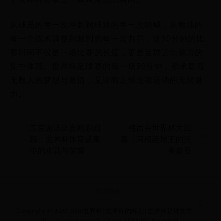
从球员的每一次冲刺到球迷的每一次呐喊，从教练的
每一个战术调整到裁判的每一次判罚，这90分钟的比
赛时间不仅是一场比赛的长度，更是足球运动魅力的
集中体现。世界杯足球赛的每一场90分钟，都承载着
无数人的梦想与激情，见证着足球这项运动的无限魅
力。
东京游泳比赛精彩回
梅西在世界杯大四
顾：世界杯体育盛事
喜：阿根廷球王的完
中的水花与荣耀
美篇章
友情链接：
Copyright © 2022 2030世界杯|世界杯的标志|世界杯足球奖学金网
站|bsc-scholarshipfund.org All Rights Reserved.