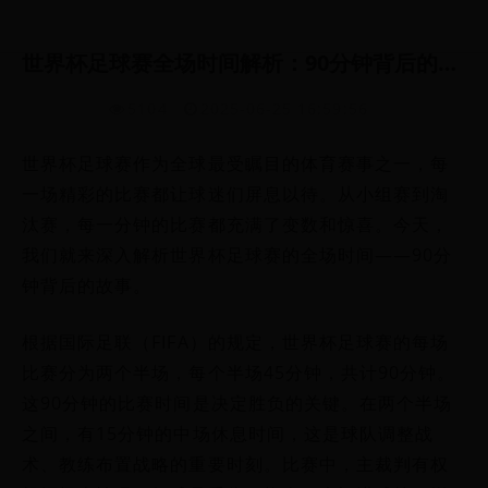
世界杯足球赛全场时间解析：90分钟背后的策略与激情
5104
2025-06-25 16:59:56
世界杯足球赛作为全球最受瞩目的体育赛事之一，每
一场精彩的比赛都让球迷们屏息以待。从小组赛到淘
汰赛，每一分钟的比赛都充满了变数和惊喜。今天，
我们就来深入解析世界杯足球赛的全场时间——90分
钟背后的故事。
根据国际足联（FIFA）的规定，世界杯足球赛的每场
比赛分为两个半场，每个半场45分钟，共计90分钟。
这90分钟的比赛时间是决定胜负的关键。在两个半场
之间，有15分钟的中场休息时间，这是球队调整战
术、教练布置战略的重要时刻。比赛中，主裁判有权