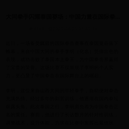
大同拳手闪耀泰国赛场：中国力量在国际拳坛的崛起
4168
2025-04-25 03:45:16
近日，一场备受瞩目的国际拳击赛事在泰国曼谷落下
帷幕，来自中国大同的拳手李明（化名）凭借出色的
表现，成功击败了泰国本土拳王，为中国拳击界赢得
了宝贵的荣誉。这场比赛不仅展现了李明的个人实
力，更凸显了中国拳击在国际舞台上的崛起。
李明，这位来自山西大同的年轻拳手，自幼便对拳击
充满热情。经过多年的刻苦训练，他逐渐在国内拳坛
崭露头角。此次泰国之行，李明肩负着为中国拳击正
名的重任。赛前，他进行了长达数月的针对性训练，
调整战术，提升体能，力求在比赛中发挥出最佳状