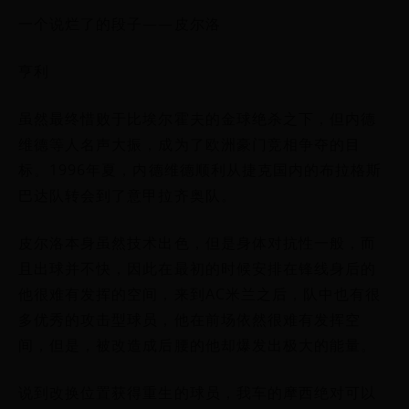
一个说烂了的段子——皮尔洛
亨利
虽然最终惜败于比埃尔霍夫的金球绝杀之下，但内德
维德等人名声大振，成为了欧洲豪门竞相争夺的目
标。1996年夏，内德维德顺利从捷克国内的布拉格斯
巴达队转会到了意甲拉齐奥队。
皮尔洛本身虽然技术出色，但是身体对抗性一般，而
且出球并不快，因此在最初的时候安排在锋线身后的
他很难有发挥的空间，来到AC米兰之后，队中也有很
多优秀的攻击型球员，他在前场依然很难有发挥空
间，但是，被改造成后腰的他却爆发出极大的能量。
说到改换位置获得重生的球员，我车的摩西绝对可以