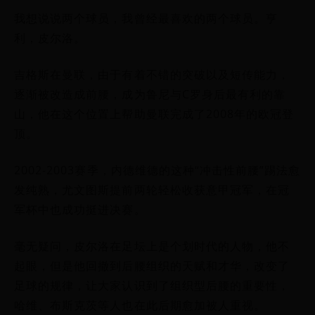
我想说说两个球员，我曾经最喜欢的两个球员。亨
利，皮尔洛。
吉格斯在曼联，由于有着不错的突破以及短传能力，
逐渐被改造成前腰，成为鲁尼与C罗身后最有利的靠
山，他在这个位置上帮助曼联完成了2008年的欧冠登
顶。
2002-2003赛季，内德维德的这种“冲击性前腰”踢法愈
发纯熟，尤文图斯提前两轮轻松收获意甲冠军，在冠
军杯中也成功挺进决赛。
毫无疑问，皮尔洛在足坛上是个划时代的人物，他不
起眼，但是他回撤到后腰组织的天赋和才华，改变了
足球的规律，让大家认识到了组织型后腰的重要性，
哈维、布斯克茨等人也在此后期愈加被人重视。