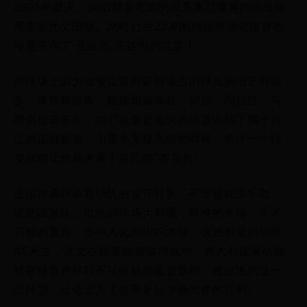
2001年夏天，深陷财务危机的拉齐奥忍痛将内德维德
甩卖至尤文图斯。此时已经29岁的内德维德要接替的
可是齐内丁·亚兹德·齐达内的位置！
而球场上因为改变位置而获得重生的球员依旧还有很
多，像斯科尔斯、施魏因施泰格、贝尔、阿拉巴、马
斯切拉诺等等，他们就像是迷失的轮渡回到了属于自
己的正确航道。山重水复疑无路的时候，也许一个转
变就能让你迎来属于自己的“杏花村”。
皮尔洛承担单着球队的攻守转换，不管是在俱乐部，
还是国家队。出色的球场大局观，精准的长传，手术
刀般的直塞，出神入化的组织才能。这些都是那些年
AC米兰，尤文在联赛能够取得成功，意大利国家队能
够获得世界杯时不可或缺的重要原因。皮尔洛的这一
次转型，让他迈入了世界足坛中场大师的行列。