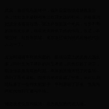
其实，放在现在足球中，或许后置也很难拯救皮尔
洛，比如当年曼联与米兰欧冠大战的时候，弗格森就
把皮尔洛看得很透，派上朴智星这个奇兵，寸步不离
的跟着皮尔洛，结果大大降低了他的作用，但是，不
管怎样，时势造英雄，皮尔洛已成为经典后腰的代言
人之一了。
尤文时期得亨利是失意的，前场位置上的优秀人选太
多，同时也为了球队的阵型考虑，竟然打起了后卫，
职业生涯最黑暗的时刻，幸运的是他来到了阿森纳，
遇到了恩师温格。教授将他改造成了中锋，从此以后
足坛多了一位伟大的射手，亨利重获了新生，当真再
同时代做到了谁与争锋。
他是改变位置和踢法，最为典型的代表人物。