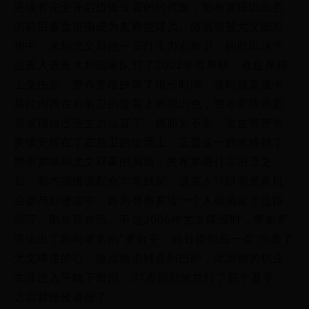
还没有完全开启边锋位置的时代里，赞布罗塔以出色
的前后覆盖范围成为走廊型球员。随后就被尤文图斯
相中，来到尤文后他一直打主力右前卫，同时以这个
位置入选意大利国家队打了2002年世界杯。在世界杯
上受伤后，赞布罗塔缺阵了很长时间，这时候新援卡
莫拉内西在右前卫的位置上表现出色，赞布罗塔伤愈
后发现自己没主力位置了，然而并不是，里皮将赞布
罗塔安排在了左后卫的位置上，正是这一妙笔成就了
赞布罗塔和尤文双赢的局面，赞布罗塔打左后卫之
后，和内德维德配合非常默契，捷克人可以有更多机
会参与到进攻中，因为赞布罗塔一个人就搞定了边路
防守、助攻所有活。不过2006年尤文降级时，赞布罗
塔说出了那句著名的“要分手，就分得彻底一点”伤透了
尤文球迷的心，随后他也转会到巴萨，此后他的职业
生涯进入平稳下滑期，31岁回到米兰打了四个赛季，
之后就慢慢退役了。