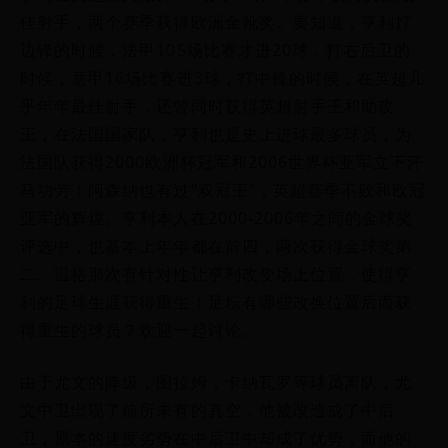
佳射手，两个赛季获得欧洲金靴奖。要知道，亨利打
边锋的时候，法甲105场比赛才进20球，打右后卫的
时候，意甲16场比赛进3球，打中锋的时候，在英超几
乎年年最佳射手，还曾同时获得英超射手王和助攻
王，在法国国家队，亨利也是史上进球最多球员，为
法国队获得2000欧洲杯冠军和2006世界杯亚军立下汗
马功劳！阿森纳也有过“双冠王”，英超赛季不败和欧冠
亚军的辉煌。亨利本人在2000-2006年之间的金球奖
评选中，也基本上年年都在前四，两次获得金球奖第
二。温格那次有针对性让亨利改变场上位置，使得亨
利的足球生涯获得重生！足坛有哪些改换位置后而获
得重生的球员？欢迎一起讨论。
由于尤文的降级，图拉姆，卡纳瓦罗等球员离队，尤
文中卫出现了前所未有的真空，他被改造成了中后
卫，原本的速度劣势在中后卫中却成了优势，而他的