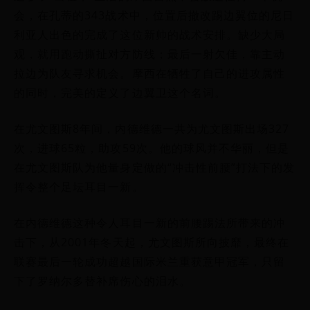
会，在孔蒂的343战术中，位置后撤改踢边翼位的尼日
利亚人出色的完成了这位新帅的战术安排。缺少大局
观，就用跑动撕扯对方防线；最后一射欠佳，靠主动
拉边为队友寻求机会。摩西在牺牲了自己的进攻属性
的同时，完美的定义了边翼卫这个名词。
在尤文图斯8年间，内德维德一共为尤文图斯出场327
次，进球65粒，助攻59次。他的球风并不华丽，但是
在尤文图斯队为他量身定做的“冲击性前腰”打法下的发
挥令整个足坛耳目一新。
在内德维德这种令人耳目一新的前腰踢法所带来的冲
击下，从2001年冬天起，尤文图斯所向披靡，最终在
联赛最后一轮成功超越国际米兰重获意甲冠军，只留
下了罗纳尔多替补席伤心的泪水。