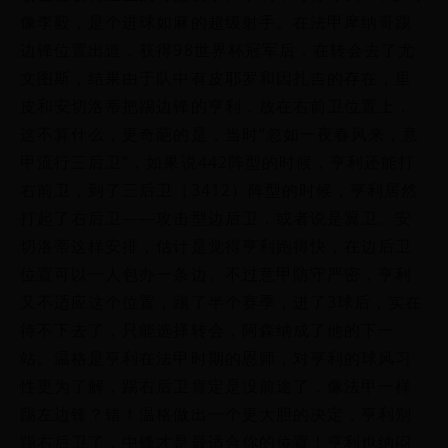
像李毅，是个进球如麻的超级射手。在法甲摩纳哥踢
边锋位置出道，获得98世界杯冠军后，在转会去了尤
文图斯，结果由于队中有皮耶罗和因扎吉的存在，里
皮和安切洛蒂把踢边锋的亨利，放在右前卫位置上，
这不算什么，更奇葩的是，当时“忽如一夜春风来，意
甲流行三后卫”，如果说442阵型的时候，亨利还能打
右前卫，到了三后卫（3412）阵型的时候，亨利居然
打起了右后卫——攻击型边后卫，或者说是翼卫。安
切洛蒂这样安排，估计是觉得亨利跑得快，在边后卫
位置可以一人包办一条边。不过意甲防守严密，亨利
又不适应这个位置，踢了半个赛季，进了3球后，实在
待不下去了，只能选择转会，阿森纳成了他的下一
站。温格是亨利在法甲时期的恩师，对亨利的球风习
性更为了解，踢右后卫肯定是没前途了，像法甲一样
踢左边锋？错！温格做出一个更大胆的决定，亨利别
踢右后卫了，中锋才是最适合你的位置！亨利也纳闷