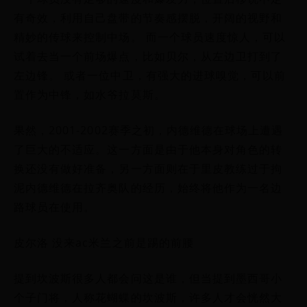
有奇效，利用自己盘带的节奏感摆脱，开阔的视野和
精妙的传球来控制中场。 而一个球员速度惊人，可以
试着去当一个前场爆点，比如贝尔，从左边卫打到了
左边锋。 或者一位中卫，有强大的进球嗅觉，可以前
置作为中锋，如水爷拉莫斯。
果然，2001-2002赛季之初，内德维德在球场上遭遇
了巨大的不适应。这一方面是由于他本身对角色的转
换还没有做好准备，另一方面则在于里皮教练过于拘
泥内德维德在拉齐奥队的经历，始终将他作为一名边
路球员在使用。
皮尔洛 没来ac米兰之前是踢的前腰
提到坎波斯很多人都会问这是谁，但当提到墨西哥小
个子门将，人称花蝴蝶的坎波斯，许多人才会恍然大