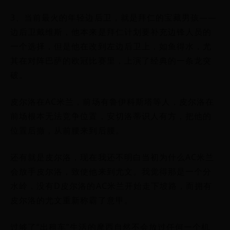
3、当前最火的年轻边后卫，就是拜仁的宝藏男孩——
边后卫戴维斯，他本来是拜仁计划要补充边锋人员的
一个选择，但是他在改到左边后卫上，如鱼得水，尤
其在对阵巴萨的欧冠比赛里，上演了经典的一条龙突
破。
皮尔洛在AC米兰，前场有鲁伊科斯塔等人，皮尔洛在
前场根本无法竞争位置，安切洛蒂识人有方，把他的
位置后撤，从前腰来到后腰。
还有就是皮尔洛，现在我还不明白当初为什么AC米兰
会放手皮尔洛，致使他来到尤文。我觉得那是一个分
水岭，没有D皮尔洛的AC米兰开始走下坡路，而拥有
皮尔洛的尤文重新称霸了意甲。
过够了“出租车”生活的摩西自然不会放过任何一个机