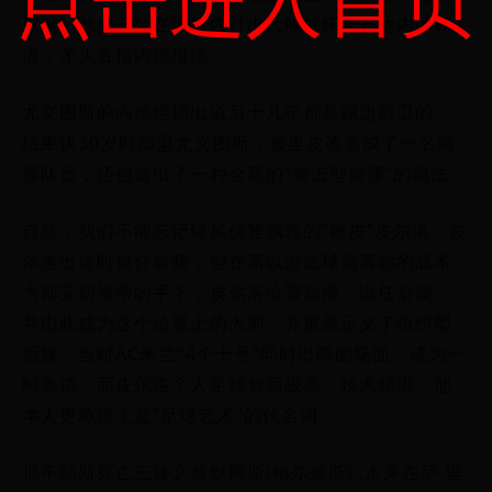
球迷。他们开始在球场内打出大幅的怀念齐达内的标
语，矛头直指内德维德。
尤文图斯的内德维德出道后十几年都是踢边前卫的，
结果快30岁时加盟尤文图斯，被里皮改造成了一名前
腰队员，还创造出了一种全新的“突击型前腰”的踢法。
自然，我们不能忘记球风优雅飘逸的“睡皮”皮尔洛。皮
尔洛出道时担任前腰，但在素以改造球员著称的战术
大师安切洛蒂的手下，皮尔洛位置后撤，出任后腰，
并由此成为这个位置上的大师，并重新定义了组织型
后腰，当时AC米兰“4个十号”同时出阵的场面，成为一
时美谈。而皮尔洛个人足球智商极高，技术精湛，他
本人更称得上是“足球艺术”的代名词。
那不勒斯死亡三矮之首默腾斯(梅尔滕斯) ,本来在萨 里