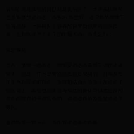
在我心里最成功的典型就是皮尔洛了。本来在国际米
兰是前腰的皮尔洛，转投AC米兰后，在安胖的调教下
位置后移，一脚精准长传再配合身边做脏话的加图
索，皮尔洛成为了真正的中场大师。除此之外：
梅尔滕斯
当然，值得一提的是，尽管安切洛蒂看菜下锅的本事
很大，但是，并不是每次改造都是成功的，当年从法
甲把亨利买来的时候，安帅把法国人放在了左边前卫
的位置上，希望他的速度与强壮的身体可以在边路的
攻防两端都给予球队帮助，但是这样的改造显然是失
败的。
曼联双翼一前一后，居中后依然爆发能量