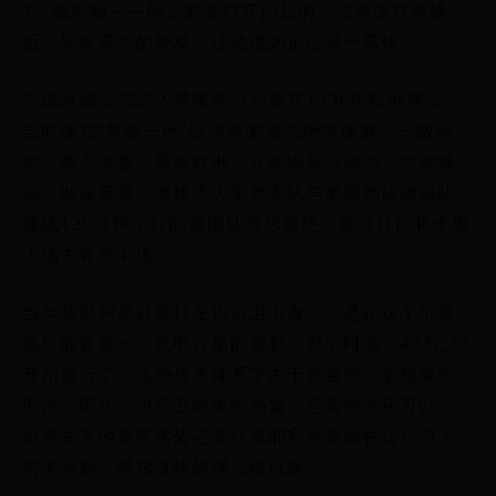
1、扬科勒——他之前是打守门员的，结果改打前锋
后，异常高大的身材，让他成为足坛第一高佬；
内德维德正式进入球星的行列是在1996年欧洲杯上。
当时捷克“黄金一代”以黑马的姿态所向披靡，一路高
歌，杀入决赛，震惊欧洲。在欧洲杯决赛中，内德维
德、波波斯基，博格等人更是率队与老牌劲旅德国队
鏖战120分钟，打的德国队弹尽粮绝，差点让门将卡恩
上场去客串中场。
当年基耶利尼就是打左边后卫出身，但是在这个位置
他只能算是一个意甲合格的替补，那个时候，433已经
开始盛行了，这种战术体系下由于甚至两个后腰保护
肋部，因此，边后卫助攻很频繁，尽管技术还可以，
但是先天的速度劣势还是让基耶利尼很难在边后卫上
与卡洛斯，科尔这样的球员像抗衡。