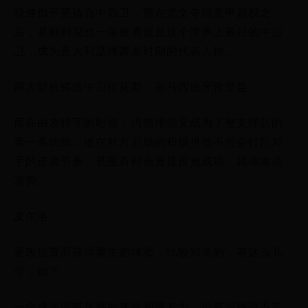
稳健似乎更适合中后卫，而在尤文夺回意甲霸权之
后，基耶利尼也一度被看做是这个世界上最好的中后
卫，成为意大利足球萧条时期的代表人物。
两大契机铸造中卫拉莫斯，皇马西班牙皆受益
而在由攻转守的时候，内德维德又成为了整支球队的
第一条防线，他在对方后场的积极拼抢不但会打乱对
手的进攻节奏，甚至有时会直接反抢成功，就地发动
攻势。
皮尔洛
更改位置而获得重生的球员，比较知名的，有这么几
个，如下：
一个球员没有足够的速度和爆发力，位置后移说不定