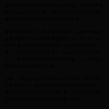
其实这种边锋改中锋的例子还是不少的，只是像C罗这
样改的这么彻底的不多，阿森纳的沃尔科特以及桑切
斯都曾经被温格短时间内放到中锋的位置。
曼联92班成名已久，而在这个阵容中，左路的吉格斯
以及右路的贝克汉姆是两翼的绝对主力，两人也一起
经历了曼联90年代后期的辉煌，不过随着时间的推
移，一来两人的年龄逐渐增大，在边路体力有些吃不
消，二来贝克汉姆本就不是以速度见长，二人在生涯
后期逐渐从边路移到了中路。
小猪，一开始以边前卫身份亮相06世界杯，但是09年
罗本加盟拜仁，使速度爆发力不足的小猪失去位置，
范加尔扬长避短把他放到后腰位置，小猪以自己精妙
的组织才华和开阔的视野取得了重大成功。