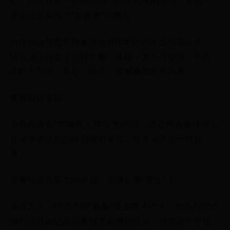
肤，同样独树一帜的发型，同样霸气的滑跪，摩西一
度为自己赢来了“新魔兽”的称号。
很难相信范尼斯特鲁伊这样的禁区杀手是后卫出身，
转会海伦芬后才改打中锋，从此一发不可收拾，先后
叱咤于荷甲，英超，西甲，攻城略地意气风发。
施魏因施泰格
中国自古有“树挪死人挪活”的说法，位置的改换或许会
让原本不适应的球员得到重生，这未尝不是一件好
事。
改换位置后重生的球员，关键是要“重生”！
重压之下，联赛中期“银狐”里皮终于出手：他将内德维
德的位置由边路调整到了前腰的位置。但在这个齐达