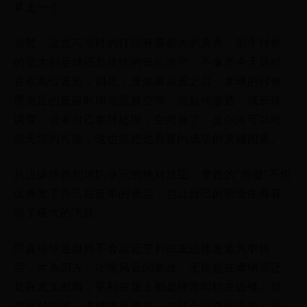
算上一个。
当然，这也与当时的打法有着极大的关系，那个时候
的意大利足球还是传统的低位防守，不像是今天这样
喜欢高位逼抢，因此，皮尔洛后置之后，拿球的时候
用充足的反应时间与观察空间，或短传渗透，或长传
调度，或者自己拿球处理，空间有了，皮尔洛可以给
你无限的可能，这也是把他后置的成功的关键因素。
从边缘球员到球队夺冠的绝对功臣，摩西的“后撤”不仅
仅挽救了自己在蓝军的命运，也让自己的职业生涯获
得了极大的飞跃。
阿森纳球迷自然不会忘记亨利由左边锋改造为中锋
后，大杀四方、叱咤风云的掌故。无论是在摩纳哥还
是在尤文图斯，亨利在场上都是经常司职左边锋。但
是此时的他，进球效率惨淡，在转会阿森纳之前，法