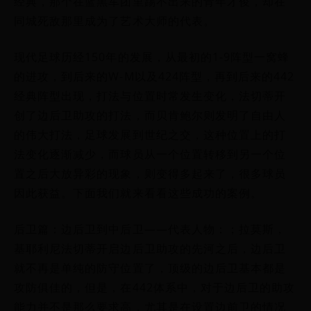
经典，那个在蓝黑军团里踢不出来的青年才俊，却在
同城死敌那里成为了艺术大师的代表。
现代足球历经150年的发展，从最初的1-9阵型一窝蜂
的进攻，到后来的W-M以及424阵型，再到后来的442
经典阵型出现，打法与位置时常发生变化，法切蒂开
创了边后卫助攻的打法，而贝肯鲍尔则发明了自由人
的伟大打法，足球发展到世纪之交，这种位置上的打
法变化逐渐减少，而球员从一个位置转移到另一个位
置之后大放异彩的现象，则变得多起来了，很多球员
因此获益。下面我们就来看看这些成功的案例。
后卫篇：边后卫到中后卫——代表人物：；拉莫斯，
基耶利尼法切蒂开启边后卫助攻的先河之后，边后卫
就不再是单纯的防守位置了，顶级的边后卫基本都是
攻防俱佳的，但是，在442体系中，对于边后卫的助攻
能力并不是那么要求高，尤其是在设置边前卫的情况