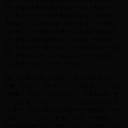
国人的每个赛季的进球都停留在个位数。失意亚平宁
后，亨利与1999-2000赛季加盟阿森纳，转战英伦。
在加盟兵工厂的处子赛季，亨利便攻进了17个进球，
这与他之前一赛季在尤文的3个入球形成了鲜明的对
照。在被温格改造成中锋后，亨利更是一发不可收
拾。并逐渐成长为世界级前锋。在效力枪手的8个赛季
中，亨利一共攻进174个联赛入球和42个欧战入球，
身为枪手传奇的大帝几乎无可复制。
如果在原来的位置已经很强了，改变位置只是更上一
层楼，那就谈不上“重生”了。“小公举谈球论道”朋友已
经列举了一些例子，皮尔洛很典型，大家都知道，我
就不必多说了。不过斯科尔斯我倒是没觉得改变位置
是“重生”，因为他原来在攻击型中场位置也很强，位置
拉后一点，只是延长了他的足球生涯。本文我说一个
改位置获得重生的奇葩例子。亨利，号称“大帝”，护球