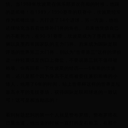
悟。当1988年坎波斯在俱乐部首次亮相的时候，他踢
的是前锋！在1989／1990赛季的联赛中，坎波斯经常
作为前锋出场，共打进了14个进球，另一方面，他也
还继续充当着着他替补门将的角色。 后来他凭借自己
的不断努力，在90-91赛季，坎波斯成为了墨西哥美洲
狮以及墨西哥国家队的主力门将。后来成为国际足联
评选的世界第三大门将，别以为“世界第三”这样的评价
是一种轻蔑或是伤口上撒盐，不要说第三就不值得被
称颂。你再回看一下坎波斯的经历——6年前的坎波
斯，还只是那个因为身高不足而被委任兼职前锋的小
矮人，他用了6年的时间，站上世界杯这样的世界足坛
最高水平的竞技赛场，获得国际足联和球迷的一致认
可！这可是相当励志的！
看到标题想到的第一个人就是赞布罗塔。赞布罗塔在
巴里出道，他出道的时候一直打的是右前卫，在那个