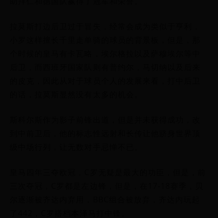
助拜仁和德国队赢得了冠军和荣誉。
拉莫斯打边后卫过于冒失，经常会成为类似于亨利，
小罗这样擅长千里走单骑的球员的背景板，但是，那
个时候的皇马有卡瓦略，埃尔格拉以及萨穆埃尔等中
后卫，而西班牙国家队则有普约尔，马切纳以及后来
的皮克，因此从对于球员个人的发展来看，打中后卫
的话，拉莫斯显然没有太多的机会。
斯科尔斯作为影子前锋出道，但是并未获得成功，改
到中前卫后，他的标志性远射和长传让他跻身世界顶
级中场行列，让无数对手忌惮不已。
皇马四年三夺欧冠，C罗无疑是最大的功臣，但是，前
三次夺冠，C罗都是左边锋，但是，在17-18赛季，贝
尔逐渐被齐达内弃用，BBC组合被放弃，齐达内玩起
了442，C罗搭档本泽马打中锋。