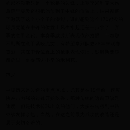
的那不勒斯只是一个轮换的边锋，上赛季米利克大伤
后萨里突发奇想把他放到了中锋的位置上，结果彻底
了激活了这个小个子的潜能，谁能想到这个170都没的
球员竟能在中锋的位置上风生水起还差一点拿了上赛
季的意甲金靴。本赛季默滕斯表现依然抢眼，带领那
不勒斯在意甲紧咬尤文，有希望拿到队史28年来联赛
首冠，其在中锋位置上的抢眼表现依旧，默滕斯要感
谢萨里，更要感谢不幸的米利克。
范尼
中场历来是改造的重点区域，尤其是在15年前，速度
快冲击力强的边锋开始吃香，那种传统的边前卫缺乏
速度，但是技术传球出众的他们，大多被转移到中路
继续发挥余热，当然，在这之前最为成功的改造还是
属于安切洛蒂的。