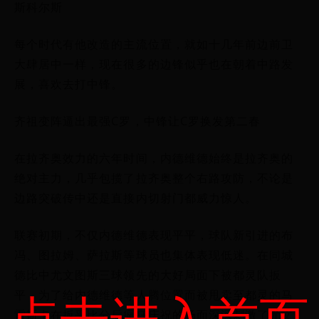
斯科尔斯
每个时代有他改造的主流位置，就如十几年前边前卫
大肆居中一样，现在很多的边锋似乎也在朝着中路发
展，喜欢去打中锋。
齐祖变阵逼出最强C罗，中锋让C罗换发第二春
在拉齐奥效力的六年时间，内德维德始终是拉齐奥的
绝对主力，几乎包揽了拉齐奥整个右路攻防，不论是
边路突破传中还是直接内切射门都威力惊人。
联赛初期，不仅内德维德表现平平，球队新引进的布
冯、图拉姆、萨拉斯等球员也集体表现低迷。在同城
德比中尤文图斯三球领先的大好局面下被都灵队扳
点击进入首页
平，为了给内德维德等人腾位置而被甩卖至都灵的马
雷斯卡在扳平比分后疯狂庆祝的场面深深刺激了尤文