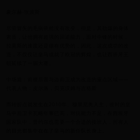
豪尔赫-坎波斯
尽管冒失的毛病依然没有改变，但是，其劲爆的身体
素质，让他拥有超强的回追能力，面对中锋的时候，
拉莫斯的速度还是很有优势的，因此，这次成功的改
造，不仅仅让皇马成就了欧冠的辉煌，也让西班牙王
朝延续了一届大赛。
中场篇：前腰后置与边前卫成为改造的重点区域——
代表人物：皮尔洛，贝克汉姆与吉格斯
而转折点就发生在2010年。穆里尼奥入主，彼时的皇
马中后卫卡瓦略年事已高，对抗能力不足，在西班牙
国家队中，普约尔也需要一个合适的接班人，所有人
的目光都集中在在了皇马的新任队长身上。