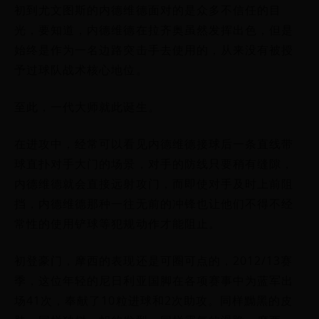
初到尤文图斯的内德维德面对的是众多不信任的目
光，要知道，内德维德在拉齐奥虽然发挥出色，但是
始终是作为一名边路突击手去使用的，从来没有被授
予过球队战术核心地位。
至此，一代大师就此诞生。
在进攻中，经常可以看见内德维德接球后一条直线带
球直扑对手大门的场景，对手的防线只要稍有缝隙，
内德维德就会直接远射攻门，而即使对手及时上前阻
挡，内德维德那种一往无前的冲锋也让他们不得不经
常性的使用铲球等犯规动作才能阻止。
初登豪门，摩西的表现还是可圈可点的，2012/13赛
季，这位年轻的尼日利亚国脚在各项赛事中为蓝军出
场41次，奉献了10粒进球和2次助攻。同样黝黑的皮