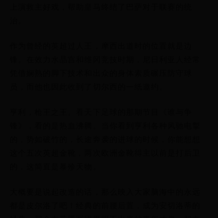
上演救主好戏，帮助皇马终结了巴萨对于联赛的统
治。
作为曾经的英超过人王，摩西出道时的位置就是边
锋。在效力水晶宫和维冈竞技时期，尼日利亚人经常
凭借娴熟的脚下技术和出众的身体素质碾压防守球
员，而他也因此收到了切尔西的一纸邀约。
亨利，枪王之王。看天下足球的那期节目《谁与争
锋》，看的是热血沸腾。当你看到亨利各种风驰电掣
的，势如破竹的，长途奔袭的进球的时候，你能想想
这个五次英超金靴，两次欧洲金靴得主以前是打后卫
的，这简直是暴殄天物。
大概要是说起改造的话，那么映入大家脑海中的永远
都是皮尔洛了吧！经典的前腰后置，成为安切洛蒂的