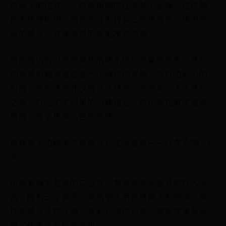
内留下的位置上，内德维德的任务却不是像齐达内那
样去梳理组织，而是充分发挥自己能拼善抢，体力充
沛的特点，直接向对手腹地发动冲锋。
而这种边前卫改造成功的绝不仅仅是曼联双翼，拜仁
的施魏因施泰格也是一个成功的案例，在打边前卫的
时候，他的速度并没有什么优势，在范加尔入主拜仁
之后，打造了罗贝里的边路组合，而小猪也被改造成
后腰，有了更加出色的发挥。
前锋篇：边锋变中锋成现代主流套路——代表人物：C
罗
但随着穆里尼奥的二进宫，摩西被毫无预兆的打入冷
宫，随后三个赛季，摩西被先后租借到了利物浦、斯
托克城以及西汉姆，直到孔蒂的到来，摩西才重新获
得了代表蓝军征战的机会。