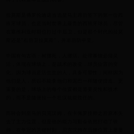
拉莫斯是弗罗伦迪诺当选皇马主席后签下的第一位西
班牙球员，也是当时世界上最贵的西班牙球员，尽管
在塞维利亚时期也打过中后卫，但是那个时代的拉莫
斯还是“右后卫拉莫斯”，并非后防中坚。
中国有句古语：树挪死，人挪活。处理事情必须灵
活，体现在球场上，是战术的改变，球员位置的变
化。因为球员是活生生的人，具备可塑性；同样因为
他们是人，所以不能拿他们和泥巴一样随便捏造。更
重要的是，球场上的每个位置都是需要灵性和技术
的，而不是随便拉一个壮汉就能胜任的。
而转会到皇马的贝克汉姆，在卡佩罗挂帅之后原本失
去了主力位置，但是他的能力与勤奋依然打动了铁
帅，在争冠的关键时刻，贝克汉姆在后腰位置上屡屡