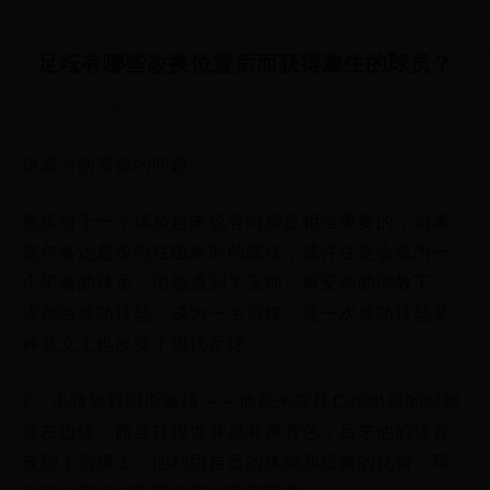
足坛有哪些改换位置后而获得重生的球员？
4061
2025-08-12 13:11:24
很高兴回答你的问题。
教练对于一个球员起来说有时候是相当重要的，如果
皮尔洛还是按照在国米时的踢法，或许注定会成为一
个平庸的球员，但他遇到了安帅。再安帅的调教下，
皮尔洛成功转型，成为一名后腰。这一次成功转型某
种意义上也改变了现代足球。
2、小猪施魏因斯泰格——他原来在拜仁刚出道的时候
是左边锋，而且打得也算是有声有色，后来他的位置
改到了后腰上，他利用自己的体能和经验的优势，帮