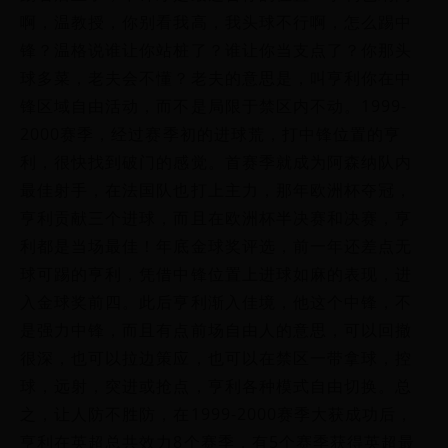
啊，温教授，你别看我高，我头球不行啊，怎么踢中
锋？温格说谁让你站桩了？谁让你当支点了？你那头
球多菜，老夫会不懂？老夫的意思是，叫亨利你在中
锋区域自由活动，而不是局限于禁区内不动。1999-
2000赛季，经过赛季初的进球荒，打中锋位置的亨
利，很快找到破门的感觉。首赛季就成为阿森纳队内
最佳射手，在法国队也打上主力，那年欧洲杯夺冠，
亨利贡献三个进球，而且在欧洲杯半决赛和决赛，亨
利都是当场最佳！年底金球奖评选，前一年还差点无
球可踢的亨利，凭借中锋位置上进球如麻的表现，进
入金球奖前四。此后亨利渐入佳境，他这个中锋，不
是强力中锋，而且有点前场自由人的意思，可以回撤
很深，也可以拉边策应，也可以在禁区一带拿球，控
球，远射，突进或抢点，亨利各种模式自由切换。总
之，让人防不胜防，在1999-2000赛季大获成功后，
亨利在英超总共效力8个赛季，有5个赛季获得英超最