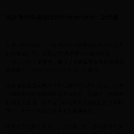
俄罗斯街头健身比赛zhiboshipin：全球健身爱好者的狂欢盛宴
7929
2025-04-26 17:36:01
在俄罗斯的街头，一场别开生面的健身比赛正在如火
如荼地进行着。这场名为“俄罗斯街头健身比赛
zhiboshipin”的赛事，吸引了来自世界各地的健身爱
好者参与，成为了全球健身界的一大盛事。
比赛场地设在莫斯科市中心的一个大型广场上，四周
环绕着现代化的建筑和古老的教堂，形成了一幅独特
的城市风景画。参赛者们在这里展示着他们的力量和
技巧，每一个动作都充满了力量与美感。
比赛项目包括引体向上、俯卧撑、倒立撑等多种街头