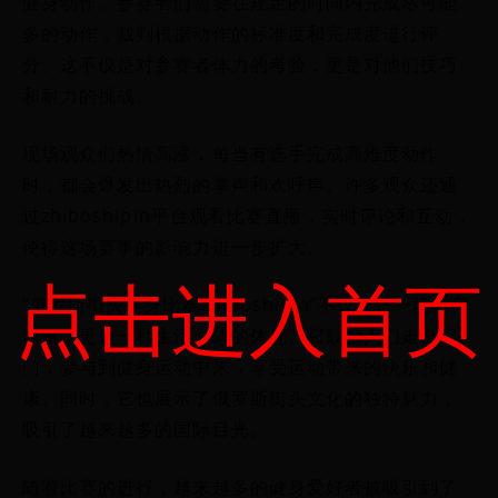
健身动作。参赛者们需要在规定的时间内完成尽可能
多的动作，裁判根据动作的标准度和完成度进行评
分。这不仅是对参赛者体力的考验，更是对他们技巧
和耐力的挑战。
现场观众们热情高涨，每当有选手完成高难度动作
时，都会爆发出热烈的掌声和欢呼声。许多观众还通
过zhiboshipin平台观看比赛直播，实时评论和互动，
使得这场赛事的影响力进一步扩大。
点击进入首页
“俄罗斯街头健身比赛zhiboshipin”不仅仅是一场体育
赛事，更是一种生活方式的体现。它鼓励人们走出家
门，参与到健身运动中来，享受运动带来的快乐和健
康。同时，它也展示了俄罗斯街头文化的独特魅力，
吸引了越来越多的国际目光。
随着比赛的进行，越来越多的健身爱好者被吸引到了