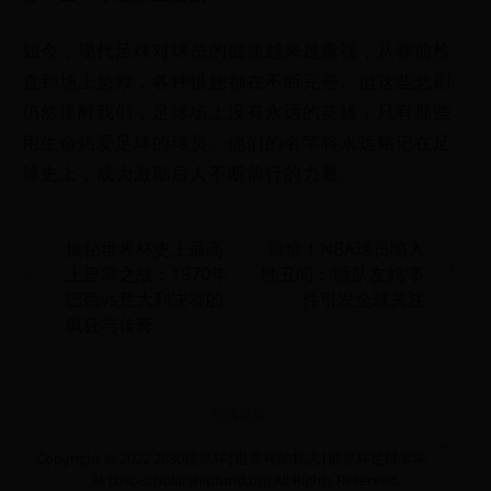
如今，现代足球对球员的健康越来越重视，从赛前检
查到场上急救，各种措施都在不断完善。但这些悲剧
仍然提醒我们，足球场上没有永远的英雄，只有那些
用生命热爱足球的球员。他们的名字将永远铭记在足
球史上，成为激励后人不断前行的力量。
揭秘世界杯史上最高
震惊！NBA球员陷入
上座率之战：1970年
性丑闻：‘睡队友妈’事
巴西vs意大利决赛的
件引发全球关注
疯狂与传奇
友情链接：
Copyright © 2022 2030世界杯|世界杯的标志|世界杯足球奖学金网
站|bsc-scholarshipfund.org All Rights Reserved.