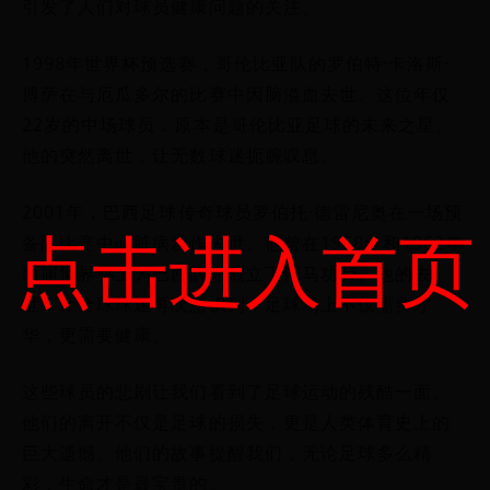
引发了人们对球员健康问题的关注。
1998年世界杯预选赛，哥伦比亚队的罗伯特·卡洛斯·
博萨在与厄瓜多尔的比赛中因脑溢血去世。这位年仅
22岁的中场球员，原本是哥伦比亚足球的未来之星。
他的突然离世，让无数球迷扼腕叹息。
2001年，巴西足球传奇球员罗伯托·德雷尼奥在一场预
点击进入首页
备队比赛中心脏病发作去世。他曾在1958年和1962年
两届世界杯上为巴西队夺冠立下汗马功劳。他的去
世，让全球球迷再次意识到，足球场上不仅需要才
华，更需要健康。
这些球员的悲剧让我们看到了足球运动的残酷一面。
他们的离开不仅是足球的损失，更是人类体育史上的
巨大遗憾。他们的故事提醒我们，无论足球多么精
彩，生命才是最宝贵的。