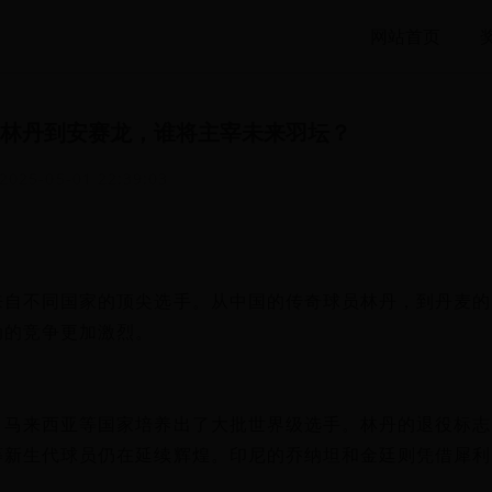
网站首页
林丹到安赛龙，谁将主宰未来羽坛？
2025-05-01 22:39:03
来自不同国家的顶尖选手。从中国的传奇球员林丹，到丹麦的
动的竞争更加激烈。
、马来西亚等国家培养出了大批世界级选手。林丹的退役标志
等新生代球员仍在延续辉煌。印尼的乔纳坦和金廷则凭借犀利