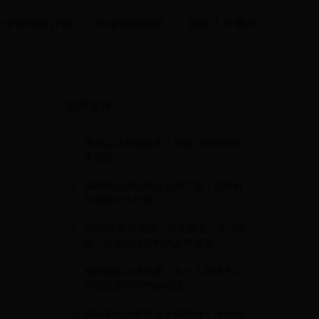
奖学金项目介绍
申请流程说明
获奖人才展示
最新发布
跳水运动员紧身衣：科技与美学的完
美结合
揭秘独行侠队球员名单工资：世界杯
球星身价大比拼
2018世界杯难猜：黑马频出、冷门迭
起，谁也无法预料的足球盛宴
梅西团队足球比赛：从个人英雄主义
到团队协作的华丽蜕变
国际拳击比赛奖金大幅提升，运动员