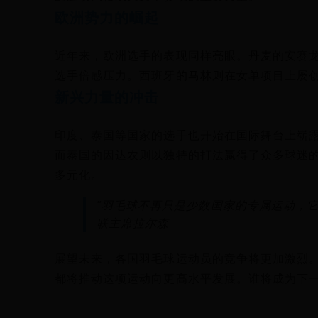
欧洲势力的崛起
近年来，欧洲选手的表现同样亮眼。丹麦的安赛
选手倍感压力。西班牙的马林则在女单项目上屡
新兴力量的冲击
印度、泰国等国家的选手也开始在国际舞台上崭
而泰国的因达农则以独特的打法赢得了众多球迷
多元化。
"羽毛球不再只是少数国家的专属运动，
联主席拉尔森
展望未来，各国羽毛球运动员的竞争将更加激烈
都将推动这项运动向更高水平发展。谁将成为下