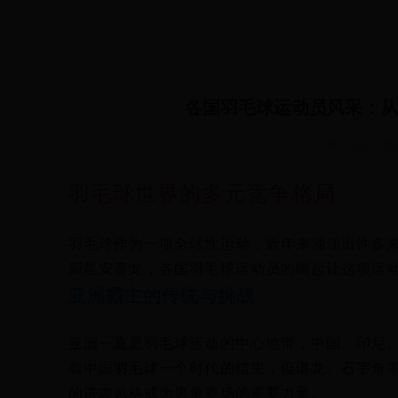
各国羽毛球运动员风采：从
3129
羽毛球世界的多元竞争格局
羽毛球作为一项全球性运动，近年来涌现出许多
新星安赛龙，各国羽毛球运动员的崛起让这项运
亚洲霸主的传统与挑战
亚洲一直是羽毛球运动的中心地带，中国、印尼
着中国羽毛球一个时代的结束，但谌龙、石宇奇
的进攻风格成为男单赛场的重要力量。