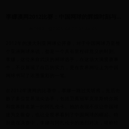
李娜澳网2012比赛：中国网球的辉煌时刻与深远影响
7990
2025-04-27 03:46:05
2012年的澳大利亚网球公开赛，对于中国网球乃至整
个亚洲网球来说，都是一个具有里程碑意义的时刻。
李娜，这位来自武汉的网球选手，在这场大满贯赛事
中，不仅展现了自己的实力，更在世界网坛上为中国
网球书写了浓墨重彩的一笔。
在2012年澳网的比赛中，李娜一路过关斩将，先后击
败了多位世界顶尖选手，包括卫冕冠军克里斯特尔斯
和世界排名第一的阿扎伦卡。她的表现不仅让中国球
迷为之振奋，也让全世界看到了中国网球的崛起。特
别是在决赛中，李娜与阿扎伦卡的激烈对决，堪称经